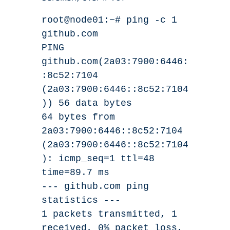
root@node01:~# ping -c 1
github.com
PING
github.com(2a03:7900:6446:
:8c52:7104
(2a03:7900:6446::8c52:7104
)) 56 data bytes
64 bytes from
2a03:7900:6446::8c52:7104
(2a03:7900:6446::8c52:7104
): icmp_seq=1 ttl=48
time=89.7 ms
--- github.com ping
statistics ---
1 packets transmitted, 1
received, 0% packet loss,