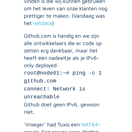
vinden is die wij kunnen gebruiken
om het leven van onze klanten nog
prettiger te maken. (Vandaag was
het
netdata
)
Github.com is handig en we zijn
alle ontwikkelaars die er code op
zetten erg dankbaar, maar het
heeft één nadeeltje als je IPv6-
only deployed:
root@node01:~# ping -c 1
github.com
connect: Network is
unreachable
Github doet geen IPv6, gewoon
niet.
‘Vroeger’ had Tuxis een
NAT64
-
server. Een server waar derden