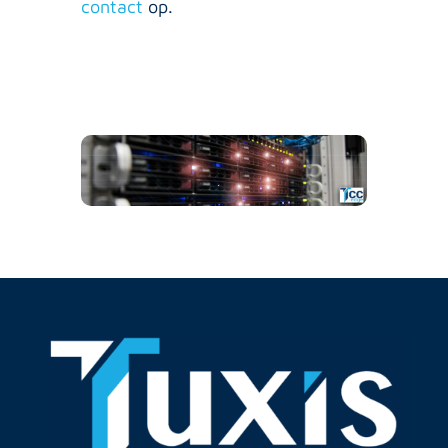
contact
op.