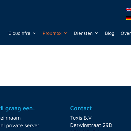
Cloudinfra
Proxmox
Diensten
Blog
Over
wil graag een:
Contact
einnaam
Tuxis B.V
Darwinstraat 29D
ual private server