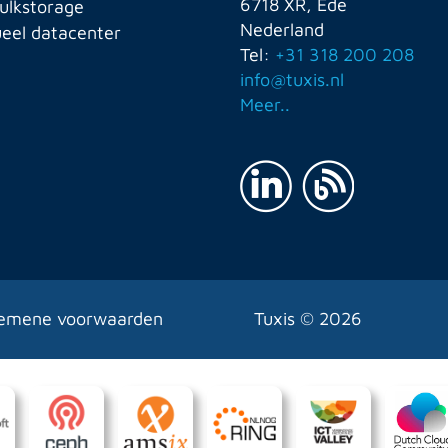
6718 XR, Ede
ulkstorage
Nederland
ueel datacenter
Tel:
+31 318 200 208
info@tuxis.nl
Meer..
emene voorwaarden
Tuxis ©
2026