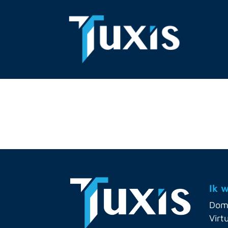
Ik 
Dom
Virt