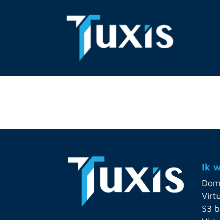
Ik 
Dom
Virt
S3 b