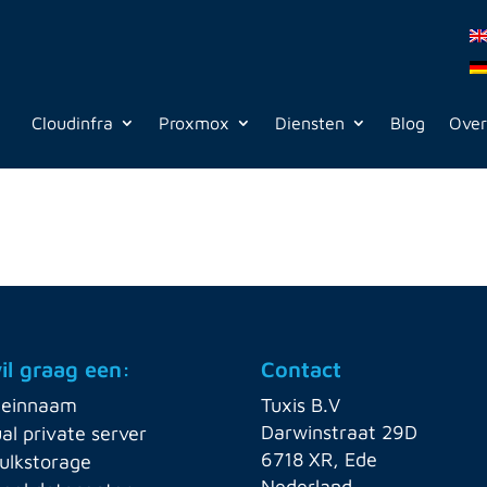
Cloudinfra
Proxmox
Diensten
Blog
Over
wil graag een:
Contact
einnaam
Tuxis B.V
Darwinstraat 29D
ual private server
6718 XR, Ede
ulkstorage
Nederland