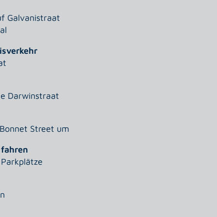
f Galvanistraat
al
isverkehr
at
ie Darwinstraat
 Bonnet Street um
 fahren
 Parkplätze
in